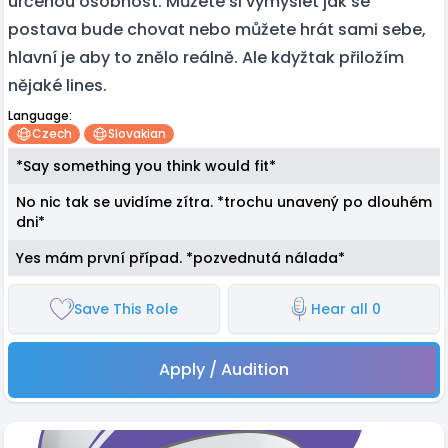
určenou osobnost. Můžete si vymyslet jak se
postava bude chovat nebo můžete hrát sami sebe,
hlavní je aby to znělo reálně. Ale kdyžtak přiložím
nějaké lines.
Language:
Czech
Slovakian
*Say something you think would fit*
No nic tak se uvidíme zítra. *trochu unavený po dlouhém
dni*
Yes mám první případ. *pozvednutá nálada*
Save This Role
Hear all 0
Apply / Audition