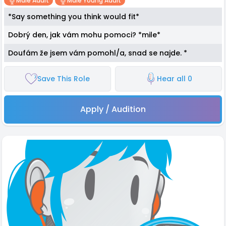
Male Adult
Male Young Adult
*Say something you think would fit*
Dobrý den, jak vám mohu pomoci? *mile*
Doufám že jsem vám pomohl/a, snad se najde. *
Save This Role
Hear all 0
Apply / Audition