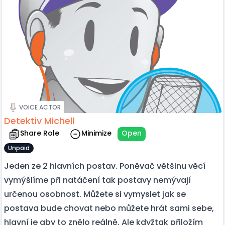
VOICE ACTOR
Detektiv Michell
Share Role
Minimize
Open
Unpaid
Jeden ze 2 hlavních postav. Poněvač většinu věcí
vymýšlíme při natáčení tak postavy nemývají
určenou osobnost. Můžete si vymyslet jak se
postava bude chovat nebo můžete hrát sami sebe,
hlavní je aby to znělo reálně. Ale kdyžtak přiložím