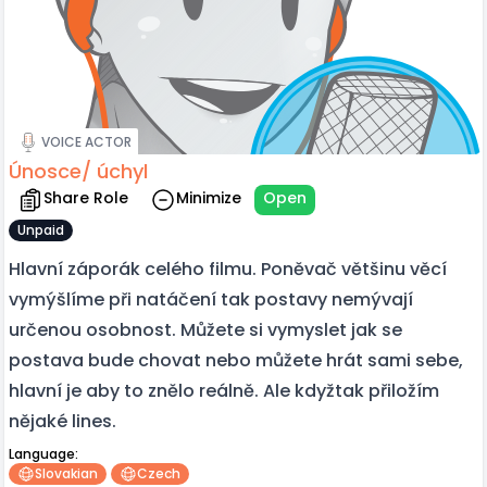
VOICE ACTOR
Únosce/ úchyl
Share Role
Minimize
Open
Unpaid
Hlavní záporák celého filmu. Poněvač většinu věcí
vymýšlíme při natáčení tak postavy nemývají
určenou osobnost. Můžete si vymyslet jak se
postava bude chovat nebo můžete hrát sami sebe,
hlavní je aby to znělo reálně. Ale kdyžtak přiložím
nějaké lines.
Language:
Slovakian
Czech