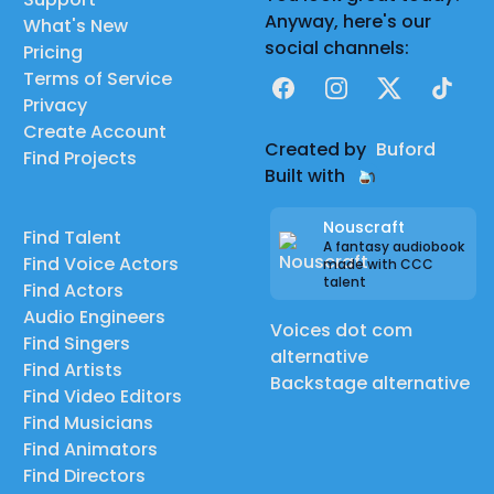
Anyway, here's our
What's New
social channels:
Pricing
Terms of Service
Facebook
Instagram
X
TikTok
Privacy
Create Account
Created by
Buford
Find Projects
Built with
Nouscraft
Find Talent
A fantasy audiobook
Find Voice Actors
made with CCC
talent
Find Actors
Audio Engineers
Voices dot com
Find Singers
alternative
Find Artists
Backstage alternative
Find Video Editors
Find Musicians
Find Animators
Find Directors