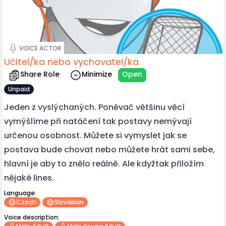
VOICE ACTOR
Učitel/ka nebo vychovatel/ka
Share Role
Minimize
Open
Unpaid
Jeden z vyslýchaných. Poněvač většinu věcí
vymýšlíme při natáčení tak postavy nemývají
určenou osobnost. Můžete si vymyslet jak se
postava bude chovat nebo můžete hrát sami sebe,
hlavní je aby to znělo reálně. Ale kdyžtak přiložím
nějaké lines.
Language:
Czech
Slovakian
Voice description: