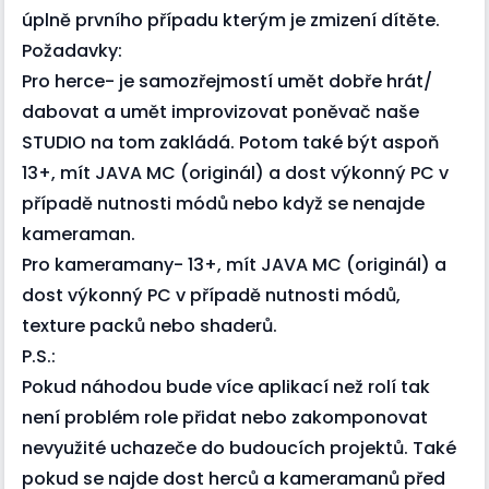
úplně prvního případu kterým je zmizení dítěte.
Požadavky:
Pro herce- je samozřejmostí umět dobře hrát/
dabovat a umět improvizovat poněvač naše
STUDIO na tom zakládá. Potom také být aspoň
13+, mít JAVA MC (originál) a dost výkonný PC v
případě nutnosti módů nebo když se nenajde
kameraman.
Pro kameramany- 13+, mít JAVA MC (originál) a
dost výkonný PC v případě nutnosti módů,
texture packů nebo shaderů.
P.S.:
Pokud náhodou bude více aplikací než rolí tak
není problém role přidat nebo zakomponovat
nevyužité uchazeče do budoucích projektů. Také
pokud se najde dost herců a kameramanů před