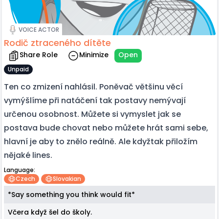
VOICE ACTOR
Rodič ztraceného dítěte
Share Role
Minimize
Open
Unpaid
Ten co zmizení nahlásil. Poněvač většinu věcí
vymýšlíme při natáčení tak postavy nemývají
určenou osobnost. Můžete si vymyslet jak se
postava bude chovat nebo můžete hrát sami sebe,
hlavní je aby to znělo reálně. Ale kdyžtak přiložím
nějaké lines.
Language:
Czech
Slovakian
*Say something you think would fit*
Včera když šel do školy.