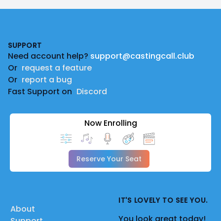
Footer
SUPPORT
Need account help?
support@castingcall.club
Or
request a feature
Or
report a bug
Fast Support on
Discord
Now Enrolling
Reserve Your Seat
IT'S LOVELY TO SEE YOU.
About
You look great today!
Support