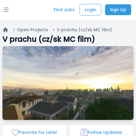
Find Jobs
Login
Sign Up
Open main menu
Open Projects
V prachu (cz/sk MC film)
Home
V prachu (cz/sk MC film)
Favorite for Later
Follow Updates