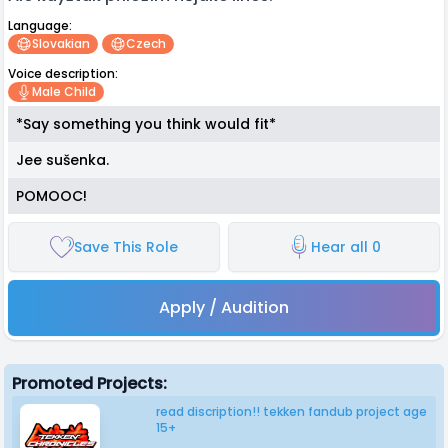
Language:
Slovakian
Czech
Voice description:
Male Child
*Say something you think would fit*
Jee sušenka.
POMOOC!
Save This Role
Hear all 0
Apply / Audition
Promoted Projects:
read discription!! tekken fandub project age
15+