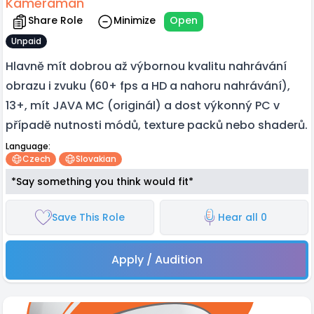
Kameraman
Share Role
Minimize
Open
Unpaid
Hlavně mít dobrou až výbornou kvalitu nahrávání
obrazu i zvuku (60+ fps a HD a nahoru nahrávání),
13+, mít JAVA MC (originál) a dost výkonný PC v
případě nutnosti módů, texture packů nebo shaderů.
Language:
Czech
Slovakian
*Say something you think would fit*
Save This Role
Hear all 0
Apply / Audition