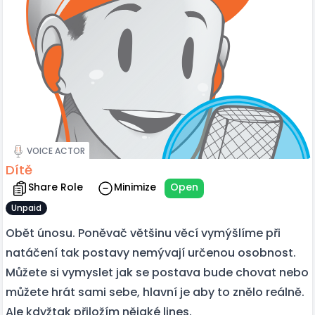
VOICE ACTOR
Dítě
Share Role
Minimize
Open
Unpaid
Obět únosu. Poněvač většinu věcí vymýšlíme při
natáčení tak postavy nemývají určenou osobnost.
Můžete si vymyslet jak se postava bude chovat nebo
můžete hrát sami sebe, hlavní je aby to znělo reálně.
Ale kdyžtak přiložím nějaké lines.