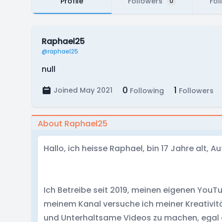
Profile
Followers
Fol
0
Raphael25
@raphael25
null
0
1
Joined May 2021
Following
Followers
About Raphael25
Hallo, ich heisse Raphael, bin 17 Jahre alt,
Ich Betreibe seit 2019, meinen eigenen You
meinem Kanal versuche ich meiner Kreativitä
und Unterhaltsame Videos zu machen, egal o