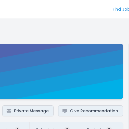
Find Jo
Private Message
Give Recommendation