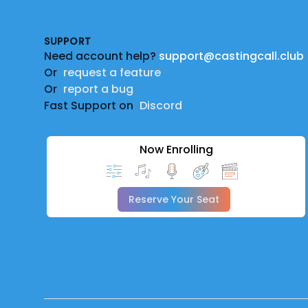
SUPPORT
Need account help?
support@castingcall.club
Or
request a feature
Or
report a bug
Fast Support on
Discord
Now Enrolling
Reserve Your Seat