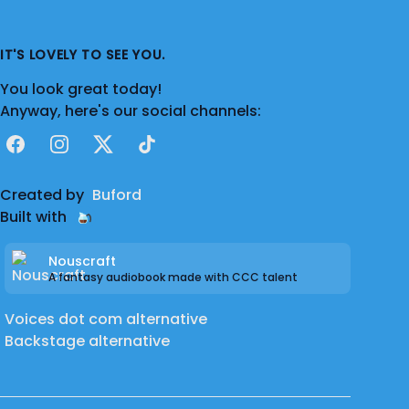
IT'S LOVELY TO SEE YOU.
You look great today!
Anyway, here's our social channels:
Facebook
Instagram
X
TikTok
Created by
Buford
Built with
Nouscraft
A fantasy audiobook made with CCC talent
Voices dot com alternative
Backstage alternative