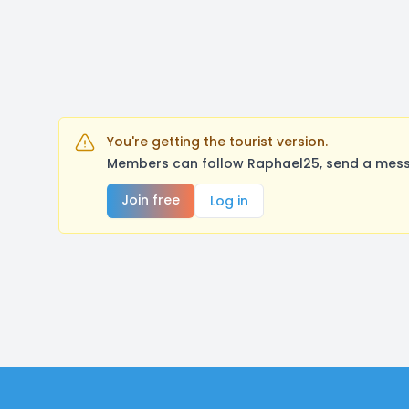
You're getting the tourist version.
Members can follow Raphael25, send a messa
Join free
Log in
Footer