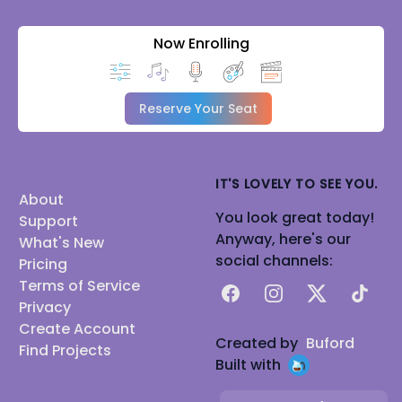
Now Enrolling
Reserve Your Seat
IT'S LOVELY TO SEE YOU.
About
You look great today!
Support
Anyway, here's our
What's New
social channels:
Pricing
Terms of Service
Facebook
Instagram
X
TikTok
Privacy
Create Account
Created by
Buford
Find Projects
Built with