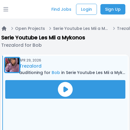
Find Jobs
Login
Sign Up
Open main menu
Open Projects
Serie Youtube Les Mii a Mykonos
Treza
Home
Serie Youtube Les Mii a Mykonos
Trezalord for Bob
APR 29, 2026
Trezalord
auditioning for
Bob
in Serie Youtube Les Mii a Mykonos