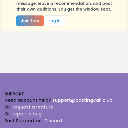
message, leave a recommendation, and post
their own auditions. You get the window seat.
Join free
Log in
Footer
SUPPORT
Need account help?
support@castingcall.club
Or
request a feature
Or
report a bug
Fast Support on
Discord