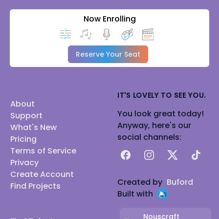
Now Enrolling
Reserve Your Seat
IT'S LOVELY TO SEE YOU.
About
You look great today!
Support
Anyway, here's our
What's New
social channels:
Pricing
Terms of Service
Facebook
Instagram
X
TikTok
Privacy
Create Account
Created by
Buford
Find Projects
Built with
Nouscraft