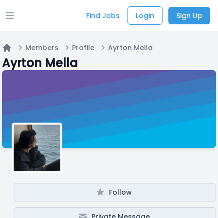
Find Jobs
Login
Sign Up
Open main menu
Members
Profile
Ayrton Mella
Home
Ayrton Mella
Follow
Private Message