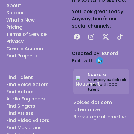
IT'S LOVELY TO SEE YOU.
About
You look great today!
Support
Anyway, here's our
What's New
social channels:
Pricing
Terms of Service
Facebook
Instagram
X
TikTok
Privacy
Create Account
Created by
Buford
Find Projects
Built with
Nouscraft
Find Talent
A fantasy audiobook
Find Voice Actors
made with CCC
talent
Find Actors
Audio Engineers
Voices dot com
Find Singers
alternative
Find Artists
Backstage alternative
Find Video Editors
Find Musicians