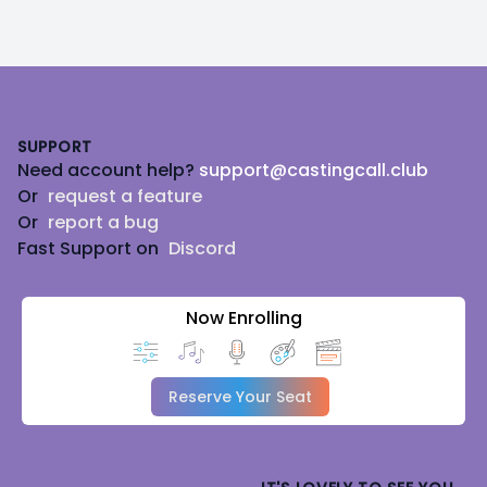
Footer
SUPPORT
Need account help?
support@castingcall.club
Or
request a feature
Or
report a bug
Fast Support on
Discord
Now Enrolling
Reserve Your Seat