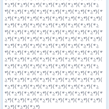
͡° ͜ʖ ͡°)( ͡° ͜ʖ ͡°)( ͡° ͜ʖ ͡°)( ͡° ͜ʖ ͡°)( ͡° ͜ʖ ͡°)( ͡° ͜ʖ ͡°)( ͡° ͜ʖ ͡°)( ͡° ͜ʖ
͡°)( ͡° ͜ʖ ͡°)( ͡° ͜ʖ ͡°)( ͡° ͜ʖ ͡°)( ͡° ͜ʖ ͡°)( ͡° ͜ʖ ͡°)( ͡° ͜ʖ ͡°)( ͡° ͜ʖ ͡°)( ͡°
͜ʖ ͡°)( ͡° ͜ʖ ͡°)( ͡° ͜ʖ ͡°)( ͡° ͜ʖ ͡°)( ͡° ͜ʖ ͡°)( ͡° ͜ʖ ͡°)( ͡° ͜ʖ ͡°)( ͡° ͜ʖ ͡°)(
͡° ͜ʖ ͡°)( ͡° ͜ʖ ͡°)( ͡° ͜ʖ ͡°)( ͡° ͜ʖ ͡°)( ͡° ͜ʖ ͡°)( ͡° ͜ʖ ͡°)( ͡° ͜ʖ ͡°)( ͡° ͜ʖ
͡°)( ͡° ͜ʖ ͡°)( ͡° ͜ʖ ͡°)( ͡° ͜ʖ ͡°)( ͡° ͜ʖ ͡°)( ͡° ͜ʖ ͡°)( ͡° ͜ʖ ͡°)( ͡° ͜ʖ ͡°)( ͡°
͜ʖ ͡°)( ͡° ͜ʖ ͡°)( ͡° ͜ʖ ͡°)( ͡° ͜ʖ ͡°)( ͡° ͜ʖ ͡°)( ͡° ͜ʖ ͡°)( ͡° ͜ʖ ͡°)( ͡° ͜ʖ ͡°)(
͡° ͜ʖ ͡°)( ͡° ͜ʖ ͡°)( ͡° ͜ʖ ͡°)( ͡° ͜ʖ ͡°)( ͡° ͜ʖ ͡°)( ͡° ͜ʖ ͡°)( ͡° ͜ʖ ͡°)( ͡° ͜ʖ
͡°)( ͡° ͜ʖ ͡°)( ͡° ͜ʖ ͡°)( ͡° ͜ʖ ͡°)( ͡° ͜ʖ ͡°)( ͡° ͜ʖ ͡°)( ͡° ͜ʖ ͡°)( ͡° ͜ʖ ͡°)( ͡°
͜ʖ ͡°)( ͡° ͜ʖ ͡°)( ͡° ͜ʖ ͡°)( ͡° ͜ʖ ͡°)( ͡° ͜ʖ ͡°)( ͡° ͜ʖ ͡°)( ͡° ͜ʖ ͡°)( ͡° ͜ʖ ͡°)(
͡° ͜ʖ ͡°)( ͡° ͜ʖ ͡°)( ͡° ͜ʖ ͡°)( ͡° ͜ʖ ͡°)( ͡° ͜ʖ ͡°)( ͡° ͜ʖ ͡°)( ͡° ͜ʖ ͡°)( ͡° ͜ʖ
͡°)( ͡° ͜ʖ ͡°)( ͡° ͜ʖ ͡°)( ͡° ͜ʖ ͡°)( ͡° ͜ʖ ͡°)( ͡° ͜ʖ ͡°)( ͡° ͜ʖ ͡°)( ͡° ͜ʖ ͡°)( ͡°
͜ʖ ͡°)( ͡° ͜ʖ ͡°)( ͡° ͜ʖ ͡°)( ͡° ͜ʖ ͡°)( ͡° ͜ʖ ͡°)( ͡° ͜ʖ ͡°)( ͡° ͜ʖ ͡°)( ͡° ͜ʖ ͡°)(
͡° ͜ʖ ͡°)( ͡° ͜ʖ ͡°)( ͡° ͜ʖ ͡°)( ͡° ͜ʖ ͡°)( ͡° ͜ʖ ͡°)( ͡° ͜ʖ ͡°)( ͡° ͜ʖ ͡°)( ͡° ͜ʖ
͡°)( ͡° ͜ʖ ͡°)( ͡° ͜ʖ ͡°)( ͡° ͜ʖ ͡°)( ͡° ͜ʖ ͡°)( ͡° ͜ʖ ͡°)( ͡° ͜ʖ ͡°)( ͡° ͜ʖ ͡°)( ͡°
͜ʖ ͡°)( ͡° ͜ʖ ͡°)( ͡° ͜ʖ ͡°)( ͡° ͜ʖ ͡°)( ͡° ͜ʖ ͡°)( ͡° ͜ʖ ͡°)( ͡° ͜ʖ ͡°)( ͡° ͜ʖ ͡°)(
͡° ͜ʖ ͡°)( ͡° ͜ʖ ͡°)( ͡° ͜ʖ ͡°)