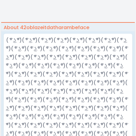
About 42oblazeitdatharambeface
( ͡° ͜ʖ ͡°)( ͡° ͜ʖ ͡°)( ͡° ͜ʖ ͡°)( ͡° ͜ʖ ͡°)( ͡° ͜ʖ ͡°)( ͡° ͜ʖ ͡°)( ͡° ͜ʖ ͡°)( ͡° ͜ʖ
͡°)( ͡° ͜ʖ ͡°)( ͡° ͜ʖ ͡°)( ͡° ͜ʖ ͡°)( ͡° ͜ʖ ͡°)( ͡° ͜ʖ ͡°)( ͡° ͜ʖ ͡°)( ͡° ͜ʖ ͡°)( ͡°
͜ʖ ͡°)( ͡° ͜ʖ ͡°)( ͡° ͜ʖ ͡°)( ͡° ͜ʖ ͡°)( ͡° ͜ʖ ͡°)( ͡° ͜ʖ ͡°)( ͡° ͜ʖ ͡°)( ͡° ͜ʖ ͡°)(
͡° ͜ʖ ͡°)( ͡° ͜ʖ ͡°)( ͡° ͜ʖ ͡°)( ͡° ͜ʖ ͡°)( ͡° ͜ʖ ͡°)( ͡° ͜ʖ ͡°)( ͡° ͜ʖ ͡°)( ͡° ͜ʖ
͡°)( ͡° ͜ʖ ͡°)( ͡° ͜ʖ ͡°)( ͡° ͜ʖ ͡°)( ͡° ͜ʖ ͡°)( ͡° ͜ʖ ͡°)( ͡° ͜ʖ ͡°)( ͡° ͜ʖ ͡°)( ͡°
͜ʖ ͡°)( ͡° ͜ʖ ͡°)( ͡° ͜ʖ ͡°)( ͡° ͜ʖ ͡°)( ͡° ͜ʖ ͡°)( ͡° ͜ʖ ͡°)( ͡° ͜ʖ ͡°)( ͡° ͜ʖ ͡°)(
͡° ͜ʖ ͡°)( ͡° ͜ʖ ͡°)( ͡° ͜ʖ ͡°)( ͡° ͜ʖ ͡°)( ͡° ͜ʖ ͡°)( ͡° ͜ʖ ͡°)( ͡° ͜ʖ ͡°)( ͡° ͜ʖ
͡°)( ͡° ͜ʖ ͡°)( ͡° ͜ʖ ͡°)( ͡° ͜ʖ ͡°)( ͡° ͜ʖ ͡°)( ͡° ͜ʖ ͡°)( ͡° ͜ʖ ͡°)( ͡° ͜ʖ ͡°)( ͡°
͜ʖ ͡°)( ͡° ͜ʖ ͡°)( ͡° ͜ʖ ͡°)( ͡° ͜ʖ ͡°)( ͡° ͜ʖ ͡°)( ͡° ͜ʖ ͡°)( ͡° ͜ʖ ͡°)( ͡° ͜ʖ ͡°)(
͡° ͜ʖ ͡°)( ͡° ͜ʖ ͡°)( ͡° ͜ʖ ͡°)( ͡° ͜ʖ ͡°)( ͡° ͜ʖ ͡°)( ͡° ͜ʖ ͡°)( ͡° ͜ʖ ͡°)( ͡° ͜ʖ
͡°)( ͡° ͜ʖ ͡°)( ͡° ͜ʖ ͡°)( ͡° ͜ʖ ͡°)( ͡° ͜ʖ ͡°)( ͡° ͜ʖ ͡°)( ͡° ͜ʖ ͡°)( ͡° ͜ʖ ͡°)( ͡°
͜ʖ ͡°)( ͡° ͜ʖ ͡°)( ͡° ͜ʖ ͡°)( ͡° ͜ʖ ͡°)( ͡° ͜ʖ ͡°)( ͡° ͜ʖ ͡°)( ͡° ͜ʖ ͡°)( ͡° ͜ʖ ͡°)(